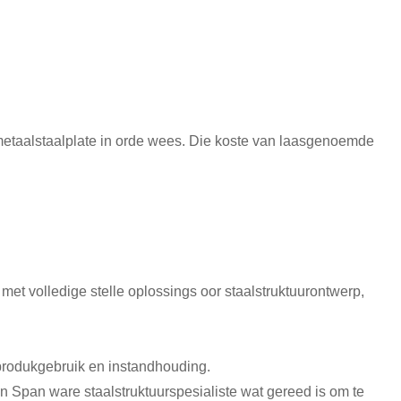
e metaalstaalplate in orde wees. Die koste van laasgenoemde
 met volledige stelle oplossings oor staalstruktuurontwerp,
 produkgebruik en instandhouding.
'n Span ware staalstruktuurspesialiste wat gereed is om te