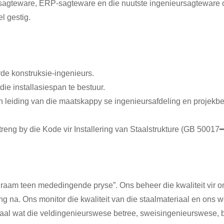
a-sagteware, ERP-sagteware en die nuutste ingenieursagteware 
l gestig.
de konstruksie-ingenieurs.
die installasiespan te bestuur.
en leiding van die maatskappy se ingenieursafdeling en projekbe
streng by die Kode vir Installering van Staalstrukture (GB 5001
l raam teen mededingende pryse”. Ons beheer die kwaliteit vir o
ng na. Ons monitor die kwaliteit van die staalmateriaal en ons w
eriaal wat die veldingenieurswese betree, sweisingenieurswese