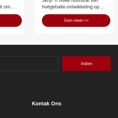
：
Skryf 'n nuwe hoofstuk van
it om
hoëgehalte-ontwikkeling op
oog,
die nuwe reis - 'n ontleding
e
van die ontwikkelingstendens
>
Sien meer >>
van die konstruksiebedryf
onder die nuwe patroon
Indien
Kontak Ons