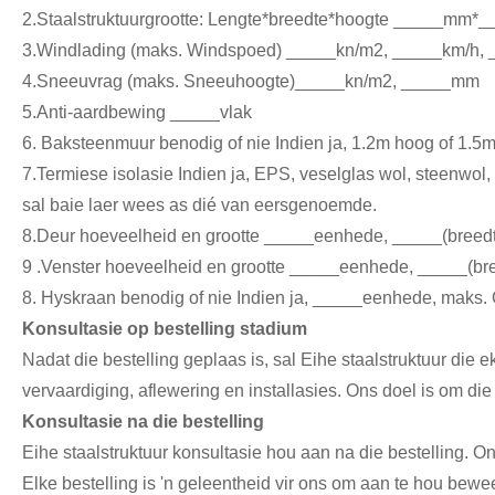
2.Staalstruktuurgrootte: Lengte*breedte*hoogte _____m
3.Windlading (maks. Windspoed) _____kn/m2, _____km/h,
4.Sneeuvrag (maks. Sneeuhoogte)_____kn/m2, _____mm
5.Anti-aardbewing _____vlak
6. Baksteenmuur benodig of nie Indien ja, 1.2m hoog of 1.5
7.Termiese isolasie Indien ja, EPS, veselglas wol, steenwol
sal baie laer wees as dié van eersgenoemde.
8.Deur hoeveelheid en grootte _____eenhede, _____(bre
9 .Venster hoeveelheid en grootte _____eenhede, _____(
8. Hyskraan benodig of nie Indien ja, _____eenhede, maks
Konsultasie op bestelling stadium
Nadat die bestelling geplaas is, sal Eihe staalstruktuur die 
vervaardiging, aflewering en installasies. Ons doel is om die 
Konsultasie na die bestelling
Eihe staalstruktuur konsultasie hou aan na die bestelling. 
Elke bestelling is 'n geleentheid vir ons om aan te hou bewe