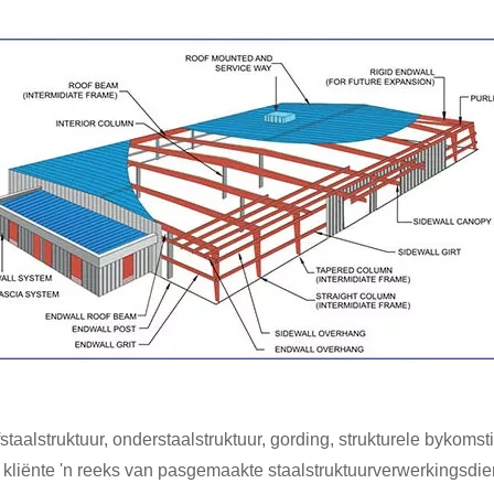
fstaalstruktuur, onderstaalstruktuur, gording, strukturele bykoms
s kliënte 'n reeks van pasgemaakte staalstruktuurverwerkingsdie