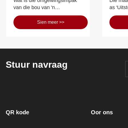
Wat is die omgewingsimpak
Die maa
van die bou van 'n
as 'Uits
staalraambou?
deur Ch
Battali
Sien meer >>
Enginee
Stuur navraag
QR kode
Oor ons