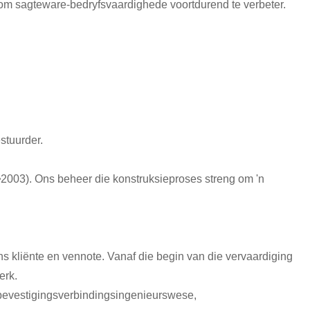
om sagteware-bedryfsvaardighede voortdurend te verbeter.
stuurder.
7━2003). Ons beheer die konstruksieproses streng om 'n
ns kliënte en vennote. Vanaf die begin van die vervaardiging
erk.
, bevestigingsverbindingsingenieurswese,