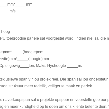
m*_____mm*_____mm
 _____m/s
m hoog
, PU toebroodjie panele sal voorgestel word; Indien nie, sal di
edte)mm*_____(hoogte)mm
breedte)mm*_____(hoogte)mm
. Optel gewig____ton; Maks. Hyshoogte _____m.
eksklusiewe span vir jou projek reël. Die span sal jou ondersteun
staalstruktuur meer redelik, veiliger te maak en perfek.
Ons naverkoopspan sal u projekte opspoor en voorstelle gee oor
eg en meer kundigheid op te doen om ons kliënte beter te dien. 