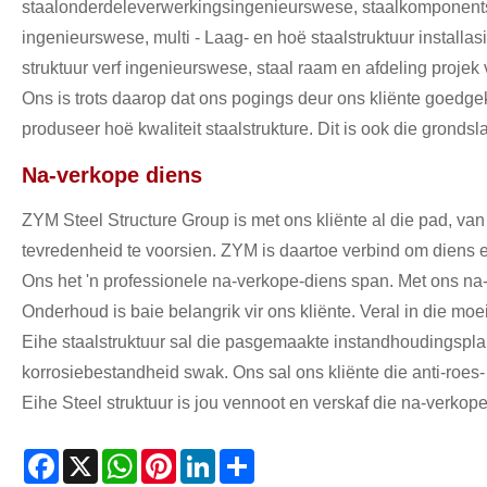
staalonderdeleverwerkingsingenieurswese, staalkomponentsa
ingenieurswese, multi - Laag- en hoë staalstruktuur installas
struktuur verf ingenieurswese, staal raam en afdeling projek
Ons is trots daarop dat ons pogings deur ons kliënte goedge
produseer hoë kwaliteit staalstrukture. Dit is ook die grond
Na-verkope diens
ZYM Steel Structure Group is met ons kliënte al die pad, va
tevredenheid te voorsien. ZYM is daartoe verbind om diens e
Ons het 'n professionele na-verkope-diens span. Met ons na-
Onderhoud is baie belangrik vir ons kliënte. Veral in die m
Eihe staalstruktuur sal die pasgemaakte instandhoudingsplan v
korrosiebestandheid swak. Ons sal ons kliënte die anti-roes
Eihe Steel struktuur is jou vennoot en verskaf die na-verkope d
Facebook
X
WhatsApp
Pinterest
LinkedIn
Share