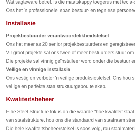
Wat sagteware betref, is die maatskappy toegerus met tecl
Ons het 'n professionele span bestuur- en tegniese personee
Installasie
Projekbestuurder verantwoordelikheidstelsel
Ons het meer as 20 senior projekbestuurders en geregistreer
Vir groot projekte sal ons twee of meer bestuurders stuur om 
Die projekte sal vinnig geïnstalleer word onder die bestuur 
Veilige en vinnige installasie
Ons vestig en verbeter 'n veilige produksiestelsel. Ons hou 
veilige en perfekte staalstruktuurgebou te skep.
Kwaliteitsbeheer
Eihe Steel Structure fokus op die waarde “hoë kwaliteit staa
van staalstrukture, hou ons die standaard van staalraam stre
Die hele kwaliteitsbeheerstelsel is soos volg, rou staalmat