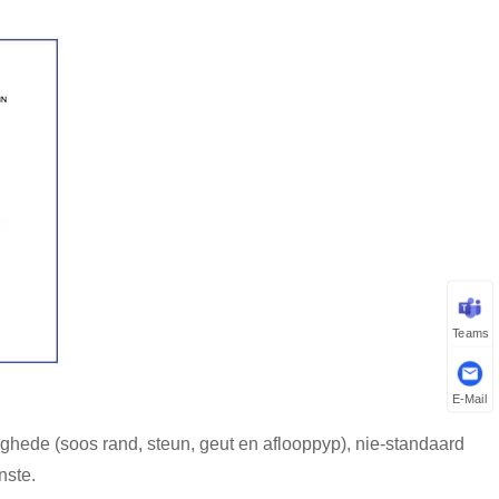
Teams
E-Mail
tighede (soos rand, steun, geut en aflooppyp), nie-standaard
nste.