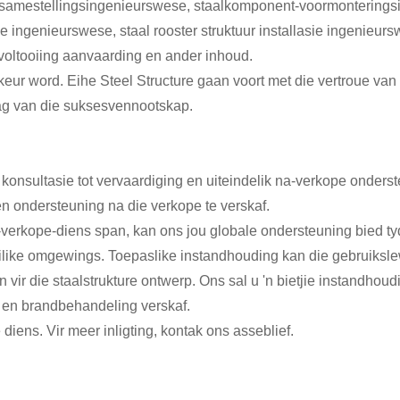
mestellingsingenieurswese, staalkomponent-voormonteringsing
ie ingenieurswese, staal rooster struktuur installasie ingenieur
 voltooiing aanvaarding en ander inhoud.
keur word. Eihe Steel Structure gaan voort met die vertroue van
slag van die suksesvennootskap.
n konsultasie tot vervaardiging en uiteindelik na-verkope onder
n ondersteuning na die verkope te verskaf.
verkope-diens span, kan ons jou globale ondersteuning bied tyde
oeilike omgewings. Toepaslike instandhouding kan die gebruiksle
ir die staalstrukture ontwerp. Ons sal u 'n bietjie instandhoudi
- en brandbehandeling verskaf.
iens. Vir meer inligting, kontak ons ​​asseblief.