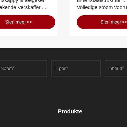
tskappy is toegeken
Eihe -staalstruktuur 
tekende Verskaffer'
Volledige stoom vooru
ina Construction
die produksie te verh
on New Construction
streef daarna om nuw
Sien meer >>
Sien meer >
ring Co., LTD
hoogtes te bereik.
Produkte