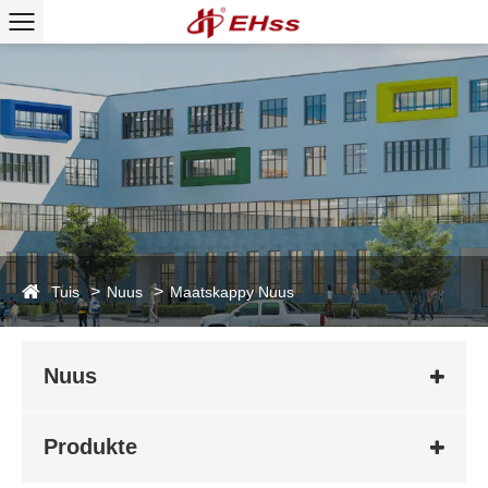
Tuis
Nuus
Maatskappy Nuus
Nuus
Produkte