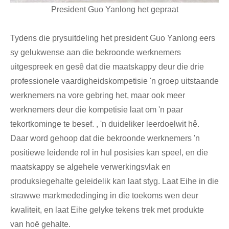
President Guo Yanlong het gepraat
Tydens die prysuitdeling het president Guo Yanlong eers
sy gelukwense aan die bekroonde werknemers
uitgespreek en gesê dat die maatskappy deur die drie
professionele vaardigheidskompetisie 'n groep uitstaande
werknemers na vore gebring het, maar ook meer
werknemers deur die kompetisie laat om 'n paar
tekortkominge te besef. , 'n duideliker leerdoelwit hê.
Daar word gehoop dat die bekroonde werknemers 'n
positiewe leidende rol in hul posisies kan speel, en die
maatskappy se algehele verwerkingsvlak en
produksiegehalte geleidelik kan laat styg. Laat Eihe in die
strawwe markmededinging in die toekoms wen deur
kwaliteit, en laat Eihe gelyke tekens trek met produkte
van hoë gehalte.