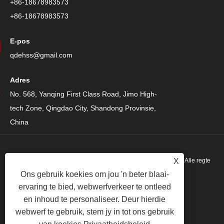
+86-18678983573
+86-18678983573
E-pos
qdehss@gmail.com
Adres
No. 568, Yanqing First Class Road, Jimo High-
tech Zone, Qingdao City, Shandong Provinsie,
China
X
Kopiereg © 2024 Qingdao Eihe Steel Structure Group Co., Ltd. Alle regte
Ons gebruik koekies om jou 'n beter blaai-
voorbehou.
ervaring te bied, webwerfverkeer te ontleed
Links
|
Sitemap
|
RSS
|
XML
|
Privaatheidsbeleid
|
en inhoud te personaliseer. Deur hierdie
webwerf te gebruik, stem jy in tot ons gebruik