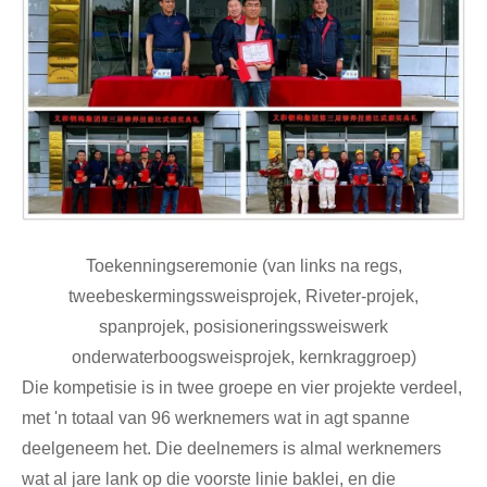
Toekenningseremonie (van links na regs,
tweebeskermingssweisprojek, Riveter-projek,
spanprojek, posisioneringssweiswerk
onderwaterboogsweisprojek, kernkraggroep)
Die kompetisie is in twee groepe en vier projekte verdeel,
met 'n totaal van 96 werknemers wat in agt spanne
deelgeneem het. Die deelnemers is almal werknemers
wat al jare lank op die voorste linie baklei, en die