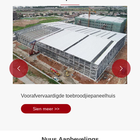


Voorafvervaardigde toebroodjiepaneelhuis
Sien meer >>
Nuus Aanbevelings