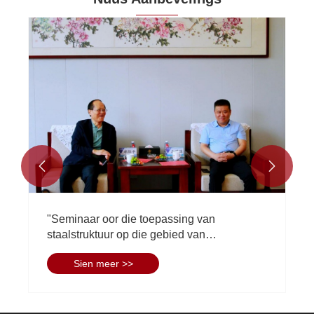


"Seminaar oor die toepassing van
staalstruktuur op die gebied van
kernkragtoerusting" gehou in Eihe-
Sien meer >>
staalstruktuur