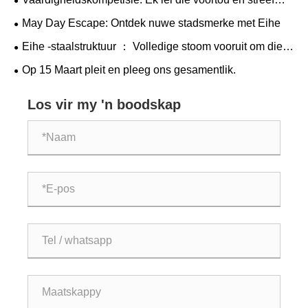
mitiese tema.
daarna om vakmanne met moed te wees - en
May Day Escape: Ontdek nuwe stadsmerke met Eihe
staalstruktuur het die vierde vaardigheidskompetisie
Eihe -staalstruktuur ： Volledige stoom vooruit om die
produksie te verhoog, streef daarna om nuwe hoogtes te
Op 15 Maart pleit en pleeg ons gesamentlik.
bereik.
Los vir my 'n boodskap