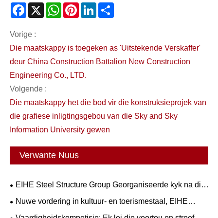
Facebook
X
WhatsApp
Pinterest
LinkedIn
Share
Vorige :
Die maatskappy is toegeken as 'Uitstekende Verskaffer'
deur China Construction Battalion New Construction
Engineering Co., LTD.
Volgende :
Die maatskappy het die bod vir die konstruksieprojek van
die grafiese inligtingsgebou van die Sky and Sky
Information University gewen
Verwante Nuus
EIHE Steel Structure Group Georganiseerde kyk na die
regstreekse uitsending van die 93ste Militêre Parade
Nuwe vordering in kultuur- en toerismestaal, EIHE
neem jou eerste verken—die meesterwerkpaleis met
Vaardigheidskompetisie: Ek lei die voortou en streef