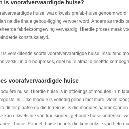
t is voorafvervaardigde huise?
rafvervaardigde huise, wat dikwels prefab-huise genoem word, is
dan na die finale gebou-ligging vervoer word. Anders as tradisio
beheerde fabrieksomgewing vervaardig. Hierdie proses maak voor
minderde konstruksietyd.
r is verskillende soorte voorafvervaardigde huise, insluitend mo
ns verskil in die bouproses, deel hulle almal dieselfde kernbegri
pes voorafvervaardigde huise
odulêre huise: Hierdie huise is in afdelings of modules in 'n fa
mgestel is. Elke module is volledig gebou met mure, vloer, loodg
a dit ter plaatse op die terrein is, is die modules aanmekaar en 
se kan dikwels nie van tradisioneel geboude huise onderskei wo
Paneel -huise: Paneel -huise behels die konstruksie van hele muu