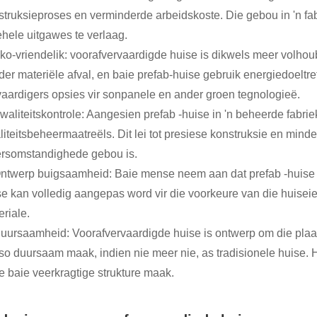
struksieproses en verminderde arbeidskoste. Die gebou in 'n fab
ehele uitgawes te verlaag.
Eko-vriendelik: voorafvervaardigde huise is dikwels meer volhou
der materiële afval, en baie prefab-huise gebruik energiedoelt
vaardigers opsies vir sonpanele en ander groen tegnologieë.
Kwaliteitskontrole: Aangesien prefab -huise in 'n beheerde fabr
liteitsbeheermaatreëls. Dit lei tot presiese konstruksie en mind
rsomstandighede gebou is.
Ontwerp buigsaamheid: Baie mense neem aan dat prefab -huise ni
se kan volledig aangepas word vir die voorkeure van die huiseie
riale.
Duursaamheid: Voorafvervaardigde huise is ontwerp om die plaas
 so duursaam maak, indien nie meer nie, as tradisionele huise. 
le baie veerkragtige strukture maak.