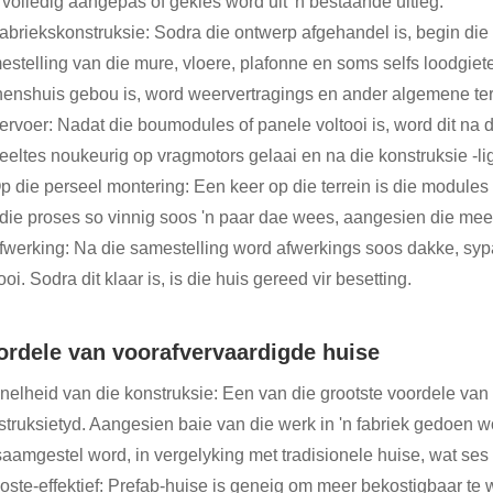
 volledig aangepas of gekies word uit 'n bestaande uitleg.
Fabriekskonstruksie: Sodra die ontwerp afgehandel is, begin die 
estelling van die mure, vloere, plafonne en soms selfs loodgiet
nenshuis gebou is, word weervertragings en ander algemene ter
ervoer: Nadat die boumodules of panele voltooi is, word dit na d
eeltes noukeurig op vragmotors gelaai en na die konstruksie -li
Op die perseel montering: Een keer op die terrein is die module
rdie proses so vinnig soos 'n paar dae wees, aangesien die meerd
Afwerking: Na die samestelling word afwerkings soos dakke, syp
ooi. Sodra dit klaar is, is die huis gereed vir besetting.
ordele van voorafvervaardigde huise
Snelheid van die konstruksie: Een van die grootste voordele van
struksietyd. Aangesien baie van die werk in 'n fabriek gedoen 
saamgestel word, in vergelyking met tradisionele huise, wat ses
Koste-effektief: Prefab-huise is geneig om meer bekostigbaar te