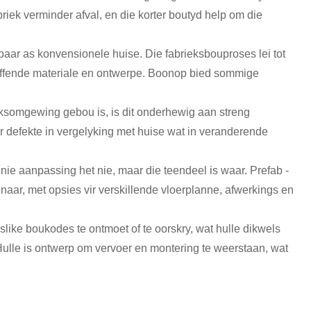
riek verminder afval, en die korter boutyd help om die
baar as konvensionele huise. Die fabrieksbouproses lei tot
reffende materiale en ontwerpe. Boonop bied sommige
ieksomgewing gebou is, is dit onderhewig aan streng
er defekte in vergelyking met huise wat in veranderende
e aanpassing het nie, maar die teendeel is waar. Prefab -
naar, met opsies vir verskillende vloerplanne, afwerkings en
like boukodes te ontmoet of te oorskry, wat hulle dikwels
Hulle is ontwerp om vervoer en montering te weerstaan, wat