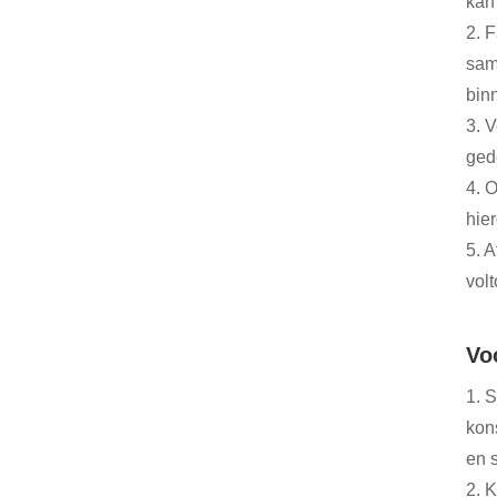
kan
2. 
sam
bin
3. V
ged
4. 
hie
5. 
volt
Vo
1. 
kon
en 
2. 