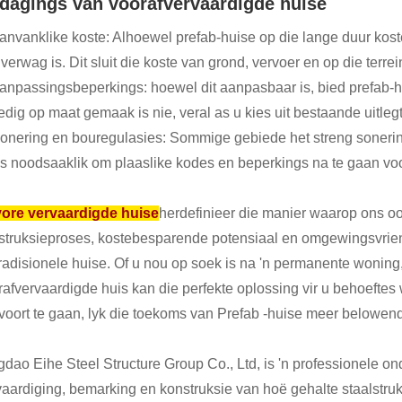
tdagings van voorafvervaardigde huise
Aanvanklike koste: Alhoewel prefab-huise op die lange duur kost
verwag is. Dit sluit die koste van grond, vervoer en op die terrein
Aanpassingsbeperkings: hoewel dit aanpasbaar is, bied prefab-
edig op maat gemaak is nie, veral as u kies uit bestaande uitleg
Sonering en bouregulasies: Sommige gebiede het streng sonerin
 is noodsaaklik om plaaslike kodes en beperkings na te gaan voo
ore vervaardigde huise
herdefinieer die manier waarop ons oo
struksieproses, kostebesparende potensiaal en omgewingsvriend
tradisionele huise. Of u nou op soek is na 'n permanente woning, 
rafvervaardigde huis kan die perfekte oplossing vir u behoeft
voort te gaan, lyk die toekoms van Prefab -huise meer belowend
gdao Eihe Steel Structure Group Co., Ltd, is 'n professionele on
vaardiging, bemarking en konstruksie van hoë gehalte staalstru