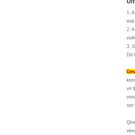
Ui
1. 
wat 
2. 
voll
3. 
Dit
Gev
kon
vir 
voo
om 
Qin
ver