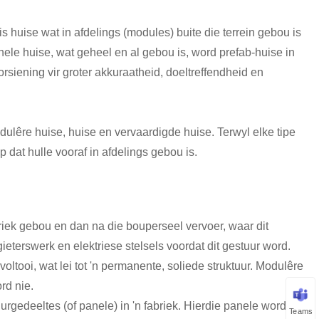
 huise wat in afdelings (modules) buite die terrein gebou is
nele huise, wat geheel en al gebou is, word prefab-huise in
siening vir groter akkuraatheid, doeltreffendheid en
dulêre huise, huise en vervaardigde huise. Terwyl elke tipe
p dat hulle vooraf in afdelings gebou is.
briek gebou en dan na die bouperseel vervoer, waar dit
ieterswerk en elektriese stelsels voordat dit gestuur word.
voltooi, wat lei tot 'n permanente, soliede struktuur. Modulêre
rd nie.
rgedeeltes (of panele) in 'n fabriek. Hierdie panele word
Teams