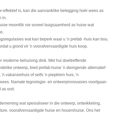
e-effektief is, kan die aanvanklike belegging hoër wees as
 in.
huise moontlik nie soveel buigsaamheid as huise wat
te.
gsregulasies wat kan beperk waar u 'n prefab -huis kan bou.
rdat u grond vir 'n voorafvervaardigde huis koop.
r moderne behuising dink. Met hul doeltreffende
elike ontwerp, bied prefab-huise 'n dwingende alternatief
'n vakansiehuis of selfs 'n piepklein huis, 'n
es wees. Namate tegnologie- en ontwerpinnovasies voortgaan
 as ooit.
derneming wat spesialiseer in die ontwerp, ontwikkeling,
kture, voorafvervaardigde huise en houershuise. Ons het