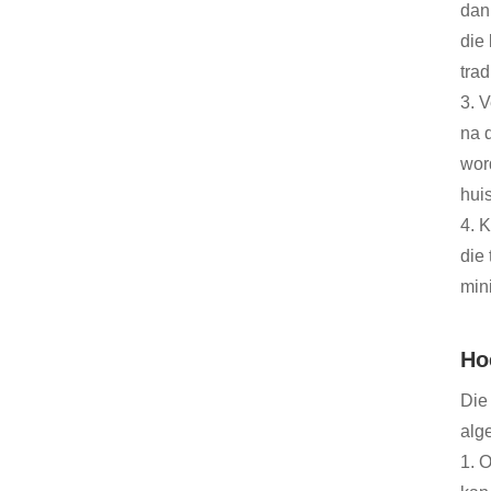
dan
die
trad
3. 
na 
wor
hui
4. 
die
min
Ho
Die 
alg
1. 