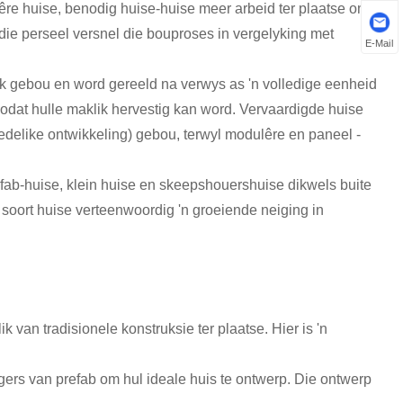
lêre huise, benodig huise-huise meer arbeid ter plaatse om
 die perseel versnel die bouproses in vergelyking met
E-Mail
iek gebou en word gereeld na verwys as 'n volledige eenheid
 sodat hulle maklik hervestig kan word. Vervaardigde huise
elike ontwikkeling) gebou, terwyl modulêre en paneel -
efab-huise, klein huise en skeepshouershuise dikwels buite
 soort huise verteenwoordig 'n groeiende neiging in
 van tradisionele konstruksie ter plaatse. Hier is 'n
gers van prefab om hul ideale huis te ontwerp. Die ontwerp