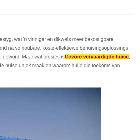
estyg, wat 'n vinniger en dikwels meer bekostigbare
mend na volhoubare, koste-effektiewe behuisingsoplossings
e geword. Maar wat presies is
Gevore vervaardigde huise
,
ie huise uniek maak en waarom hulle die toekoms van