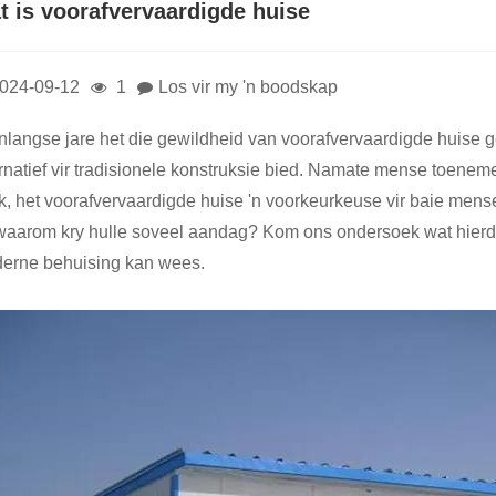
t is voorafvervaardigde huise
024-09-12
1
Los vir my 'n boodskap
onlangse jare het die gewildheid van voorafvervaardigde huise g
ernatief vir tradisionele konstruksie bied. Namate mense toene
k, het voorafvervaardigde huise 'n voorkeurkeuse vir baie mens
waarom kry hulle soveel aandag? Kom ons ondersoek wat hierd
erne behuising kan wees.