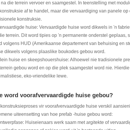
 na die terrein vervoer en saamgestel. In teenstelling met modu
 konstruksie af te handel, maar die vervaardiging van panele op
isionele konstruksie.
Vervaardigde huise: Vervaardigde huise word dikwels in 'n fabr
die terrein. Dit word tipies op 'n permanente onderstel geplaas,
d volgens HUD (Amerikaanse departement van behuising en sted
se dikwels volgens plaaslike boukodes gebou word.
Klein huise en skeepshouershuise: Alhoewel nie tradisionele pr
 terrein gebou word en op die plek saamgestel word nie. Hierdie
imalistiese, eko-vriendelike lewe.
e word voorafvervaardigde huise gebou?
konstruksieproses vir voorafvervaardigde huise verskil aansienlik
emene uiteensetting van hoe prefab -huise gebou word:
Ontwerpfase: Huiseienaars werk saam met argitekte of vervaardi