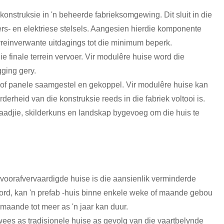
konstruksie in 'n beheerde fabrieksomgewing. Dit sluit in die
ers- en elektriese stelsels. Aangesien hierdie komponente
reinverwante uitdagings tot die minimum beperk.
ie finale terrein vervoer. Vir modulêre huise word die
gging gery.
s of panele saamgestel en gekoppel. Vir modulêre huise kan
erheid van die konstruksie reeds in die fabriek voltooi is.
aadjie, skilderkuns en landskap bygevoeg om die huis te
 voorafvervaardigde huise is die aansienlik verminderde
word, kan 'n prefab -huis binne enkele weke of maande gebou
 maande tot meer as 'n jaar kan duur.
 wees as tradisionele huise as gevolg van die vaartbelynde