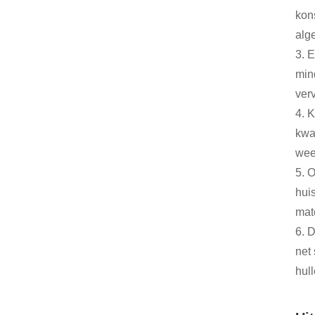
kon
alg
3. 
min
ver
4. 
kwa
wee
5. 
hui
mate
6. 
net
hul