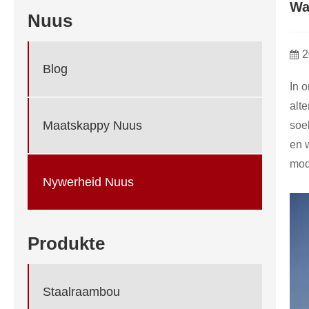
Wa
Nuus
2
Blog
In 
alt
Maatskappy Nuus
soe
en 
mod
Nywerheid Nuus
Produkte
Staalraambou