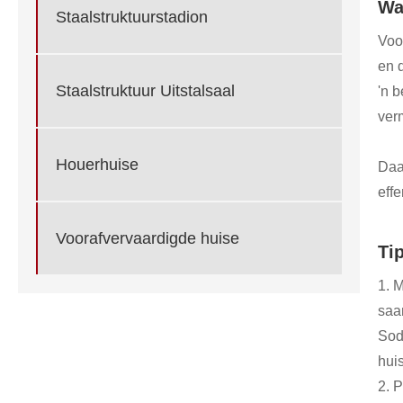
Wa
Staalstruktuurstadion
Voo
en 
Staalstruktuur Uitstalsaal
'n 
ver
Houerhuise
Daa
effe
Voorafvervaardigde huise
Ti
1. M
saa
Sodr
hui
2. 