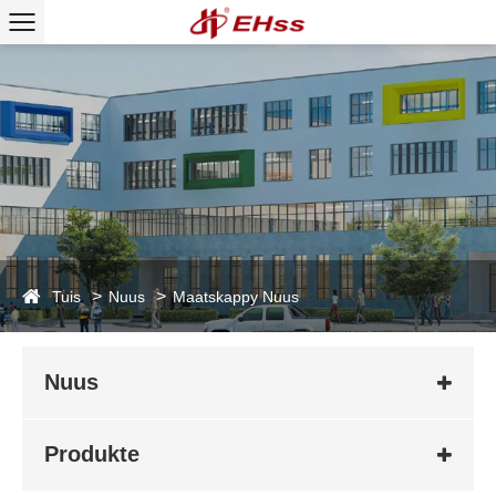
Tuis
Nuus
Maatskappy Nuus
Nuus
Produkte