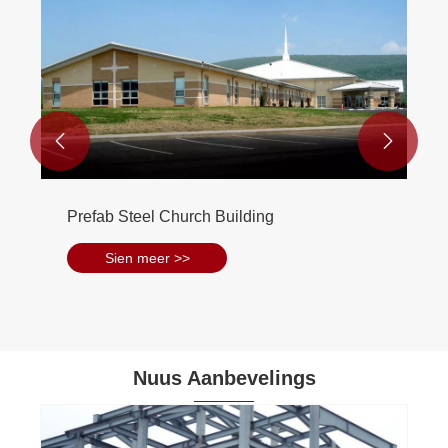


Voorvervaardigde staallugterminale
Sien meer >>
Nuus Aanbevelings