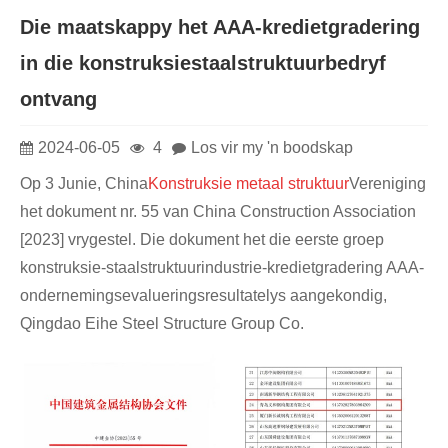
Die maatskappy het AAA-kredietgradering
in die konstruksiestaalstruktuurbedryf
ontvang
2024-06-05
4
Los vir my 'n boodskap
Op 3 Junie, China
Konstruksie metaal struktuur
Vereniging
het dokument nr. 55 van China Construction Association
[2023] vrygestel. Die dokument het die eerste groep
konstruksie-staalstruktuurindustrie-kredietgradering AAA-
ondernemingsevalueringsresultatelys aangekondig,
Qingdao Eihe Steel Structure Group Co.