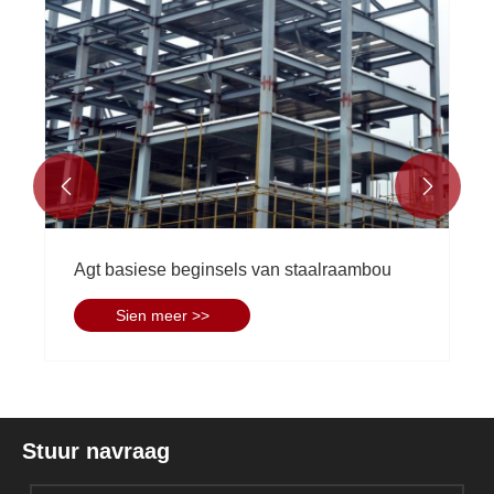


EIHE Intelligent Manufacturing Gold Award
Quality - Warm gelukwense aan ons
onderneming vir die wen van die Gold
Sien meer >>
Quality Project Award van Shandong Steel
Structure Industry Association vir twee
projekte.
Stuur navraag