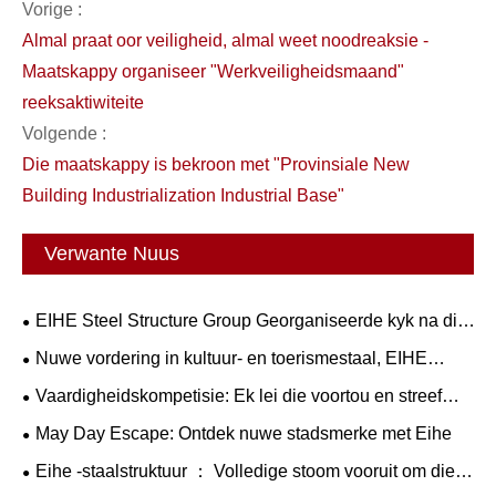
Vorige :
Almal praat oor veiligheid, almal weet noodreaksie -
Maatskappy organiseer "Werkveiligheidsmaand"
reeksaktiwiteite
Volgende :
Die maatskappy is bekroon met "Provinsiale New
Building Industrialization Industrial Base"
Verwante Nuus
EIHE Steel Structure Group Georganiseerde kyk na die
regstreekse uitsending van die 93ste Militêre Parade
Nuwe vordering in kultuur- en toerismestaal, EIHE
neem jou eerste verken—die meesterwerkpaleis met
Vaardigheidskompetisie: Ek lei die voortou en streef
mitiese tema.
daarna om vakmanne met moed te wees - en
May Day Escape: Ontdek nuwe stadsmerke met Eihe
staalstruktuur het die vierde vaardigheidskompetisie
Eihe -staalstruktuur ： Volledige stoom vooruit om die