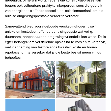
hergebruik of herwin word. Tydens die konstruksieproses kan
bouers ook volhoubare praktyke inkorporeer, soos die gebruik
van energiedoeltreffende toestelle en isolasiemateriaal, om die
huis se omgewingsprestasie verder te verbeter.
Samevattend bied voorafgeboude verskepinghouerhuise 'n
unieke en kostedoeltreffende behuisingsopsie wat veilig,
duursaam, aanpasbaar en omgewingsvriendelik kan wees. Dit is
egter belangrik om verskillende opsies na te vors en te vergelyk,
met inagneming van faktore soos kwaliteit, koste en bouer-
reputasie, om te verseker dat jy die beste besluit neem vir jou
behoeftes.