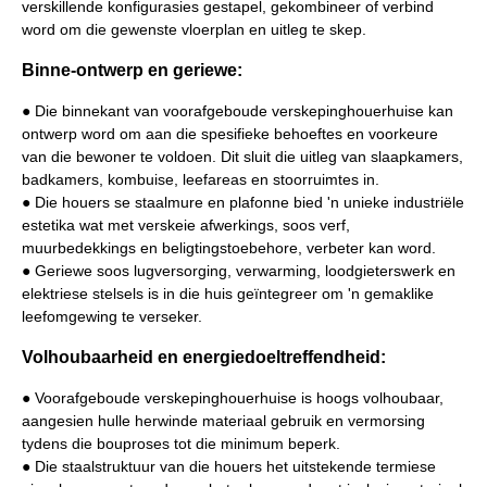
verskillende konfigurasies gestapel, gekombineer of verbind
word om die gewenste vloerplan en uitleg te skep.
Binne-ontwerp en geriewe:
● Die binnekant van voorafgeboude verskepinghouerhuise kan
ontwerp word om aan die spesifieke behoeftes en voorkeure
van die bewoner te voldoen. Dit sluit die uitleg van slaapkamers,
badkamers, kombuise, leefareas en stoorruimtes in.
● Die houers se staalmure en plafonne bied 'n unieke industriële
estetika wat met verskeie afwerkings, soos verf,
muurbedekkings en beligtingstoebehore, verbeter kan word.
● Geriewe soos lugversorging, verwarming, loodgieterswerk en
elektriese stelsels is in die huis geïntegreer om 'n gemaklike
leefomgewing te verseker.
Volhoubaarheid en energiedoeltreffendheid:
● Voorafgeboude verskepinghouerhuise is hoogs volhoubaar,
aangesien hulle herwinde materiaal gebruik en vermorsing
tydens die bouproses tot die minimum beperk.
● Die staalstruktuur van die houers het uitstekende termiese