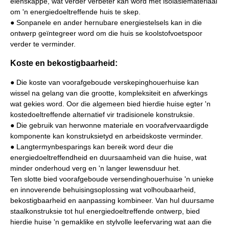
eienskappe, wat verder verbeter kan word met isolasiemateriaal
om 'n energiedoeltreffende huis te skep.
● Sonpanele en ander hernubare energiestelsels kan in die
ontwerp geïntegreer word om die huis se koolstofvoetspoor
verder te verminder.
Koste en bekostigbaarheid:
● Die koste van voorafgeboude verskepinghouerhuise kan
wissel na gelang van die grootte, kompleksiteit en afwerkings
wat gekies word. Oor die algemeen bied hierdie huise egter 'n
kostedoeltreffende alternatief vir tradisionele konstruksie.
● Die gebruik van herwonne materiale en voorafvervaardigde
komponente kan konstruksietyd en arbeidskoste verminder.
● Langtermynbesparings kan bereik word deur die
energiedoeltreffendheid en duursaamheid van die huise, wat
minder onderhoud verg en 'n langer lewensduur het.
Ten slotte bied voorafgeboude versendinghouerhuise 'n unieke
en innoverende behuisingsoplossing wat volhoubaarheid,
bekostigbaarheid en aanpassing kombineer. Van hul duursame
staalkonstruksie tot hul energiedoeltreffende ontwerp, bied
hierdie huise 'n gemaklike en stylvolle leefervaring wat aan die