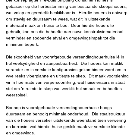
gebaseer op die herbestemming van bestaande skeepshouers,
wat volop en geredelik beskikbaar is. Hierdie houers is ontwerp
om stewig en duursaam te wees, wat dit 'n uitstekende
materiaal maak om huise te bou. Deur hierdie houers te
gebruik, kan ons die behoefte aan nuwe konstruksiemateriaal
verminder en sodoende afval en omgewingsimpak tot die
minimum beperk.
Die skoonheid van voorafgeboude versendinghouerhuise lê in
hul veelsydigheid en aanpasbaarheid. Die houers kan maklik
verander en in verskeie konfigurasies gekombineer word om 'n
wye reeks vloerplanne en uitlegte te skep. Dit maak voorsiening
vir 'n hoë mate van verpersoonliking, wat huiseienaars in staat
stel om 'n ruimte te skep wat werklik hul smaak en behoeftes
weerspieël.
Boonop is voorafgeboude versendinghouerhuise hoogs
duursaam en benodig minimale onderhoud. Die staalstruktuur
van die houers verseker uitstekende weerstand teen verwering
en korrosie, wat hierdie huise geskik maak vir verskeie klimate
en omgewings.