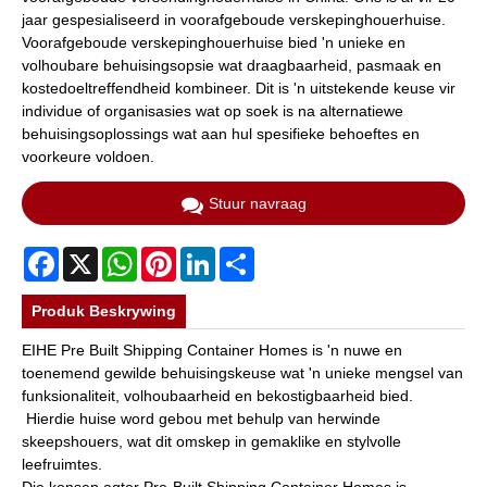
jaar gespesialiseerd in voorafgeboude verskepinghouerhuise.
Voorafgeboude verskepinghouerhuise bied 'n unieke en
volhoubare behuisingsopsie wat draagbaarheid, pasmaak en
kostedoeltreffendheid kombineer. Dit is 'n uitstekende keuse vir
individue of organisasies wat op soek is na alternatiewe
behuisingsoplossings wat aan hul spesifieke behoeftes en
voorkeure voldoen.
Stuur navraag
Facebook
X
WhatsApp
Pinterest
LinkedIn
Share
Produk Beskrywing
EIHE Pre Built Shipping Container Homes is 'n nuwe en
toenemend gewilde behuisingskeuse wat 'n unieke mengsel van
funksionaliteit, volhoubaarheid en bekostigbaarheid bied.
Hierdie huise word gebou met behulp van herwinde
skeepshouers, wat dit omskep in gemaklike en stylvolle
leefruimtes.
Die konsep agter Pre-Built Shipping Container Homes is