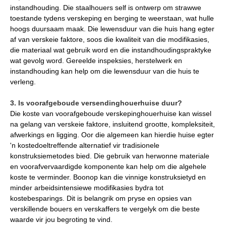
instandhouding. Die staalhouers self is ontwerp om strawwe
toestande tydens verskeping en berging te weerstaan, wat hulle
hoogs duursaam maak. Die lewensduur van die huis hang egter
af van verskeie faktore, soos die kwaliteit van die modifikasies,
die materiaal wat gebruik word en die instandhoudingspraktyke
wat gevolg word. Gereelde inspeksies, herstelwerk en
instandhouding kan help om die lewensduur van die huis te
verleng.
3. Is voorafgeboude versendinghouerhuise duur?
Die koste van voorafgeboude verskepinghouerhuise kan wissel
na gelang van verskeie faktore, insluitend grootte, kompleksiteit,
afwerkings en ligging. Oor die algemeen kan hierdie huise egter
'n kostedoeltreffende alternatief vir tradisionele
konstruksiemetodes bied. Die gebruik van herwonne materiale
en voorafvervaardigde komponente kan help om die algehele
koste te verminder. Boonop kan die vinnige konstruksietyd en
minder arbeidsintensiewe modifikasies bydra tot
kostebesparings. Dit is belangrik om pryse en opsies van
verskillende bouers en verskaffers te vergelyk om die beste
waarde vir jou begroting te vind.