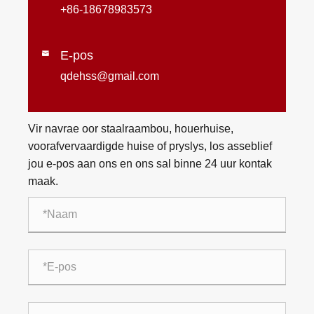
+86-18678983573
E-pos

qdehss@gmail.com
Vir navrae oor staalraambou, houerhuise,
voorafvervaardigde huise of pryslys, los asseblief
jou e-pos aan ons en ons sal binne 24 uur kontak
maak.