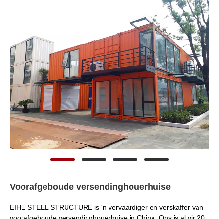
Voorafgeboude versendinghouerhuise
EIHE STEEL STRUCTURE is 'n vervaardiger en verskaffer van
voorafgeboude versendinghouerhuise in China. Ons is al vir 20