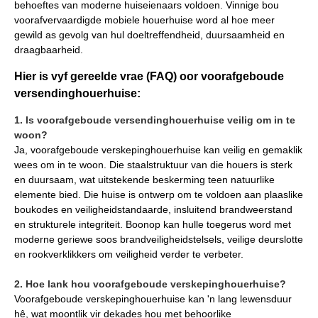
behoeftes van moderne huiseienaars voldoen. Vinnige bou
voorafvervaardigde mobiele houerhuise word al hoe meer
gewild as gevolg van hul doeltreffendheid, duursaamheid en
draagbaarheid.
Hier is vyf gereelde vrae (FAQ) oor voorafgeboude
versendinghouerhuise:
1. Is voorafgeboude versendinghouerhuise veilig om in te
woon?
Ja, voorafgeboude verskepinghouerhuise kan veilig en gemaklik
wees om in te woon. Die staalstruktuur van die houers is sterk
en duursaam, wat uitstekende beskerming teen natuurlike
elemente bied. Die huise is ontwerp om te voldoen aan plaaslike
boukodes en veiligheidstandaarde, insluitend brandweerstand
en strukturele integriteit. Boonop kan hulle toegerus word met
moderne geriewe soos brandveiligheidstelsels, veilige deurslotte
en rookverklikkers om veiligheid verder te verbeter.
2. Hoe lank hou voorafgeboude verskepinghouerhuise?
Voorafgeboude verskepinghouerhuise kan 'n lang lewensduur
hê, wat moontlik vir dekades hou met behoorlike