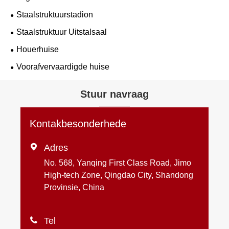
Staalstruktuurstadion
Staalstruktuur Uitstalsaal
Houerhuise
Voorafvervaardigde huise
Stuur navraag
Kontakbesonderhede

Adres
No. 568, Yanqing First Class Road, Jimo
High-tech Zone, Qingdao City, Shandong
Provinsie, China

Tel