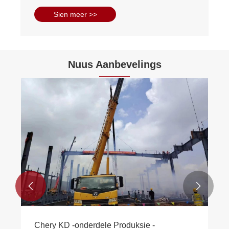
Sien meer >>
Nuus Aanbevelings


Chery KD -onderdele Produksie -