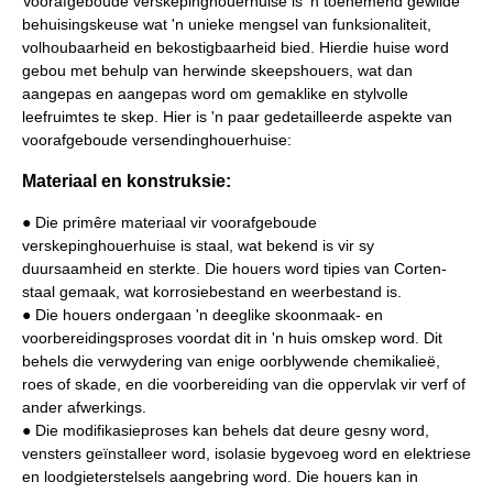
Voorafgeboude verskepinghouerhuise is 'n toenemend gewilde
behuisingskeuse wat 'n unieke mengsel van funksionaliteit,
volhoubaarheid en bekostigbaarheid bied. Hierdie huise word
gebou met behulp van herwinde skeepshouers, wat dan
aangepas en aangepas word om gemaklike en stylvolle
leefruimtes te skep. Hier is 'n paar gedetailleerde aspekte van
voorafgeboude versendinghouerhuise:
Materiaal en konstruksie:
● Die primêre materiaal vir voorafgeboude
verskepinghouerhuise is staal, wat bekend is vir sy
duursaamheid en sterkte. Die houers word tipies van Corten-
staal gemaak, wat korrosiebestand en weerbestand is.
● Die houers ondergaan 'n deeglike skoonmaak- en
voorbereidingsproses voordat dit in 'n huis omskep word. Dit
behels die verwydering van enige oorblywende chemikalieë,
roes of skade, en die voorbereiding van die oppervlak vir verf of
ander afwerkings.
● Die modifikasieproses kan behels dat deure gesny word,
vensters geïnstalleer word, isolasie bygevoeg word en elektriese
en loodgieterstelsels aangebring word. Die houers kan in