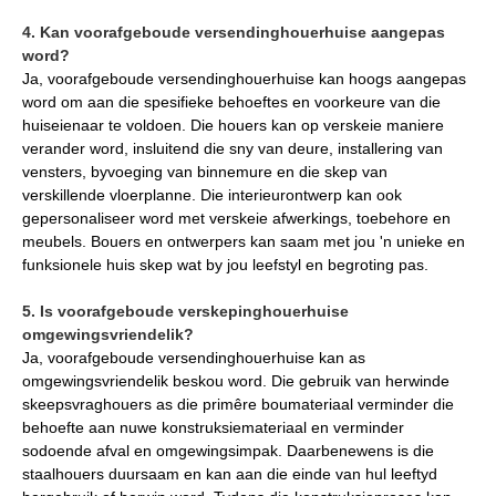
4. Kan voorafgeboude versendinghouerhuise aangepas
word?
Ja, voorafgeboude versendinghouerhuise kan hoogs aangepas
word om aan die spesifieke behoeftes en voorkeure van die
huiseienaar te voldoen. Die houers kan op verskeie maniere
verander word, insluitend die sny van deure, installering van
vensters, byvoeging van binnemure en die skep van
verskillende vloerplanne. Die interieurontwerp kan ook
gepersonaliseer word met verskeie afwerkings, toebehore en
meubels. Bouers en ontwerpers kan saam met jou 'n unieke en
funksionele huis skep wat by jou leefstyl en begroting pas.
5. Is voorafgeboude verskepinghouerhuise
omgewingsvriendelik?
Ja, voorafgeboude versendinghouerhuise kan as
omgewingsvriendelik beskou word. Die gebruik van herwinde
skeepsvraghouers as die primêre boumateriaal verminder die
behoefte aan nuwe konstruksiemateriaal en verminder
sodoende afval en omgewingsimpak. Daarbenewens is die
staalhouers duursaam en kan aan die einde van hul leeftyd