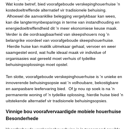
Wat koste betref, bied voorafgeboude verskepinghouerhuise 'n
kostedoeltreffende alternatief vir tradisionele behuising.
Alhoewel die aanvanklike belegging vergelykbaar kan wees,
kan die langtermynbesparings in terme van instandhouding en
energiedoeltreffendheid dit 'n meer ekonomiese keuse maak.
Verder is die oordraagbaarheid van skeepshouers nog 'n
belangrike voordeel van voorafgeboude skeepshouerhuise.
Hierdie huise kan maklik uitmekaar gehaal, vervoer en weer
saamgestel word, wat hulle ideaal maak vir individue of
organisasies wat gereeld moet verhuis of tydelike
behuisingsoplossings moet opstel.
Ten slotte, voorafgeboude verskepinghouerhuise is 'n unieke en
innoverende behuisingsopsie wat 'n volhoubare, bekostigbare
en aanpasbare leefervaring bied. Of jy nou op soek is na 'n
permanente woning of 'n tydelike oplossing, hierdie huise bied 'n
uitstekende alternatief vir tradisionele behuisingsopsies.
Vinnige bou voorafvervaardigde mobiele houerhuise
Besonderhede