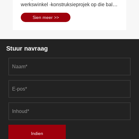
werkswinkel -konstruksieprojek op die balk,
besef dat Chery Automobile Qingdao Base
Sien meer >>
Construction Project die bod “Three
opeenvolgende titels” gewen het.
Stuur navraag
Indien