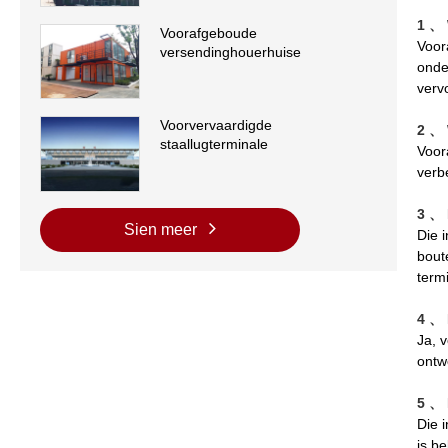
1 、 
Voorafgeboude
Voor
versendinghouerhuise
onde
vervo
Voorvervaardigde
2 、 
staallugterminale
Voor
verb
3 、 
Sien meer
Die 
bout
term
4 、 
Ja, 
ontw
5 、 
Die 
is b