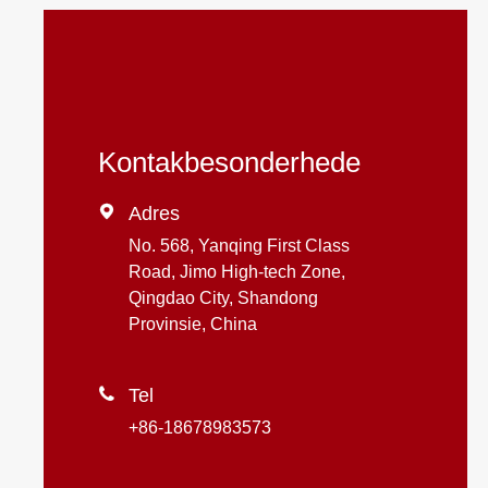
Kontakbesonderhede

Adres
No. 568, Yanqing First Class
Road, Jimo High-tech Zone,
Qingdao City, Shandong
Provinsie, China

Tel
+86-18678983573