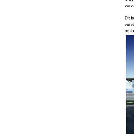
verv
Dit 
verv
met d