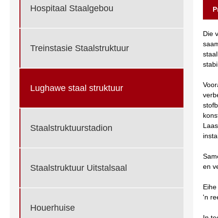
Hospitaal Staalgebou
P
Die 
saam
Treinstasie Staalstruktuur
staa
stab
Voor
Lughawe staal struktuur
verb
stof
kons
Laas
Staalstruktuurstadion
inst
Same
en v
Staalstruktuur Uitstalsaal
Eihe
'n r
Houerhuise
In t