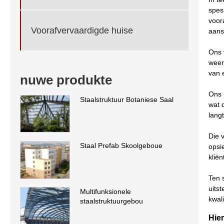
spes
voor
Voorafvervaardigde huise
aans
Ons 
weer
van 
nuwe produkte
Ons 
Staalstruktuur Botaniese Saal
wat 
lang
Die 
Staal Prefab Skoolgeboue
opsi
klië
Ten 
uits
Multifunksionele
kwal
staalstruktuurgebou
Hier