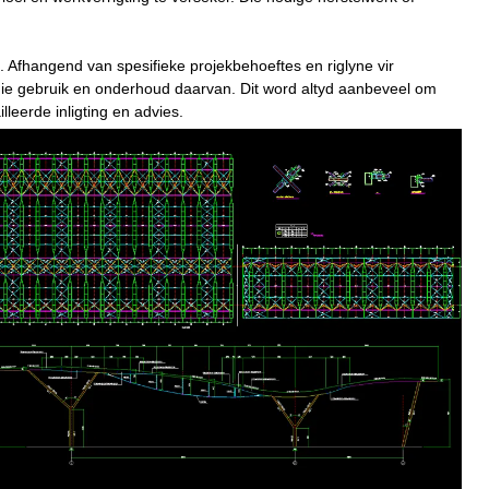
. Afhangend van spesifieke projekbehoeftes en riglyne vir
die gebruik en onderhoud daarvan. Dit word altyd aanbeveel om
lleerde inligting en advies.