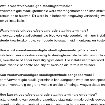
Wat is voorafvervaardigde staallugterminale?
afvervaardigde staallugterminale word vooraf gemonteer en staalstruktu
rsteun en te huisves. Dit word in 'n beheerde omgewing vervaardig, wat
er vir installasie.
Waarom gebruik voorafvervaardigde staallugterminale?
afvervaardigde staallugterminale bied verskeie voordele: vinniger insta
eterde kwaliteitskontrole, verhoogde buigsaamheid in ontwerp en kost
Hoe word voorafvervaardigde staallugterminale geïnstalleer?
installering van voorafvervaardigde staallugterminale behels gewoonli
e, sweislasse of ander bevestigingsmiddels. Die installasieproses wor
inale, wat die behoefte aan sny of sweis op die terrein verminder.
Kan voorafvervaardigde staallugterminale aangepas word?
voorafvervaardigde staallugterminale kan aangepas word om aan spesifi
erp en vervaardig op grond van die unieke afmetings, vragvereistes en 
Hoe kan ek voorafvervaardigde staallugterminale onderhou?
instandhouding van voorafvervaardigde staallugterminale behels gewoonli
elangrik om die terminale skoon en vry van puin te hou om optimale lugv