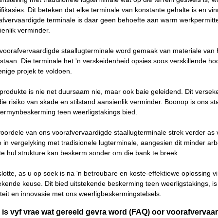
ifikasies. Dit beteken dat elke terminale van konstante gehalte is en vi
afvervaardigde terminale is daar geen behoefte aan warm werkpermitte 
ienlik verminder.
voorafvervaardigde staallugterminale word gemaak van materiale van h
staan. Die terminale het 'n verskeidenheid opsies soos verskillende hoo
enige projek te voldoen.
produkte is nie net duursaam nie, maar ook baie geleidend. Dit verseke
die risiko van skade en stilstand aansienlik verminder. Boonop is ons 
termynbeskerming teen weerligstakings bied.
voordele van ons voorafvervaardigde staallugterminale strek verder as 
e in vergelyking met tradisionele lugterminale, aangesien dit minder arb
nte hul strukture kan beskerm sonder om die bank te breek.
slotte, as u op soek is na 'n betroubare en koste-effektiewe oplossing v
tekende keuse. Dit bied uitstekende beskerming teen weerligstakings, is
iteit en innovasie met ons weerligbeskermingstelsels.
 is vyf vrae wat gereeld gevra word (FAQ) oor voorafvervaa