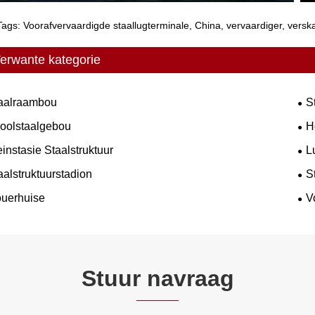
Tags: Voorafvervaardigde staallugterminale, China, vervaardiger, versk
erwante kategorie
aalraambou
S
oolstaalgebou
H
einstasie Staalstruktuur
L
aalstruktuurstadion
S
uerhuise
V
Stuur navraag