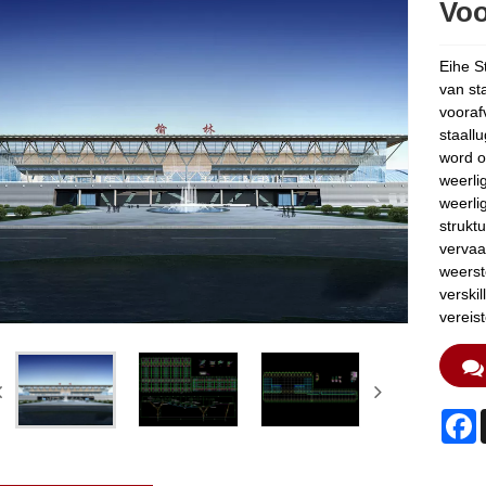
Voo
Eihe S
van sta
vooraf
staall
word o
weerli
weerli
strukt
vervaa
weerst
verski
vereis
F