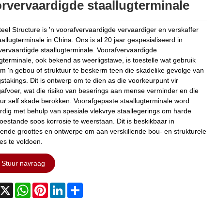
rvervaardigde staallugterminale
teel Structure is 'n voorafvervaardigde vervaardiger en verskaffer
allugterminale in China. Ons is al 20 jaar gespesialiseerd in
vervaardigde staallugterminale. Voorafvervaardigde
ugterminale, ook bekend as weerligstawe, is toestelle wat gebruik
m 'n gebou of struktuur te beskerm teen die skadelike gevolge van
gstakings. Dit is ontwerp om te dien as die voorkeurpunt vir
gafvoer, wat die risiko van beserings aan mense verminder en die
uur self skade berokken. Voorafgepaste staallugterminale word
rdig met behulp van spesiale vlekvrye staallegerings om harde
oestande soos korrosie te weerstaan. Dit is beskikbaar in
llende groottes en ontwerpe om aan verskillende bou- en strukturele
tes te voldoen.
Stuur navraag
acebook
X
WhatsApp
Pinterest
LinkedIn
Share