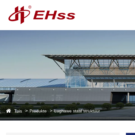
Tuis
Produkte
Lughawe staal struktuur