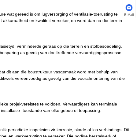
re wat gereed is om lugversorging of ventilasie-toerusting te
E-Mail
 akkuraatheid en kwaliteit verseker, en word dan na die terrein
llasietyd, verminderde geraas op die terrein en stofbesoedeling,
ebesparing as gevolg van doeltreffende vervaardigingsprosesse.
k dat dit aan die boustruktuur vasgemaak word met behulp van
d dikwels vereenvoudig as gevolg van die voorafmontering van die
eke projekvereistes te voldoen. Vervaardigers kan terminale
installasie -toestande van elke gebou of toepassing.
k periodieke inspeksies vir korrosie, skade of los verbindings. Dit
loei en werkverrigting te verseker. Die nodige herstelwerk of