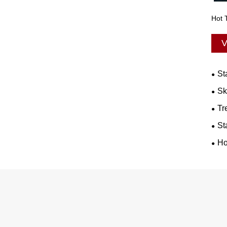
Hot 
V
St
Sk
Tr
St
Ho