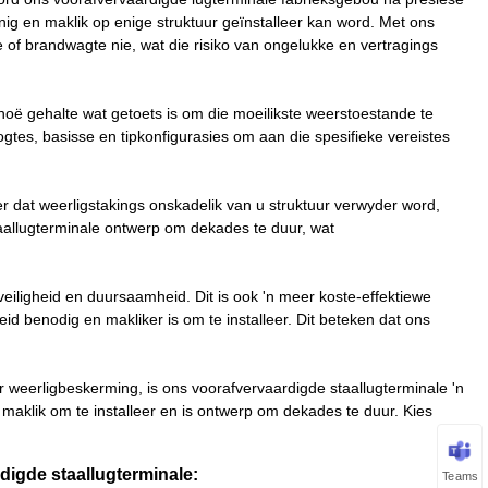
nnig en maklik op enige struktuur geïnstalleer kan word. Met ons
of brandwagte nie, wat die risiko van ongelukke en vertragings
oë gehalte wat getoets is om die moeilikste weerstoestande te
gtes, basisse en tipkonfigurasies om aan die spesifieke vereistes
r dat weerligstakings onskadelik van u struktuur verwyder word,
staallugterminale ontwerp om dekades te duur, wat
veiligheid en duursaamheid. Dit is ook 'n meer koste-effektiewe
eid benodig en makliker is om te installeer. Dit beteken dat ons
ir weerligbeskerming, is ons voorafvervaardigde staallugterminale 'n
 maklik om te installeer en is ontwerp om dekades te duur. Kies
rdigde staallugterminale:
Teams