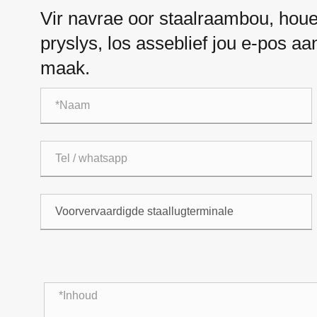
Vir navrae oor staalraambou, houe
pryslys, los asseblief jou e-pos a
maak.