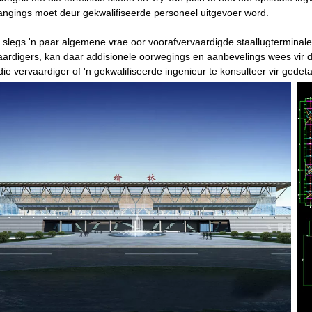
angings moet deur gekwalifiseerde personeel uitgevoer word.
is slegs 'n paar algemene vrae oor voorafvervaardigde staallugterminale
aardigers, kan daar addisionele oorwegings en aanbevelings wees vir 
ie vervaardiger of 'n gekwalifiseerde ingenieur te konsulteer vir gedetai