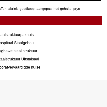
affer, fabriek, goedkoop, aangepas, hoë gehalte, prys
taalstruktuurpakhuis
ospitaal Staalgebou
ughawe staal struktuur
taalstruktuur Uitstalsaal
oorafvervaardigde huise