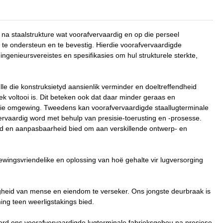
 na staalstrukture wat voorafvervaardig en op die perseel
s te ondersteun en te bevestig. Hierdie voorafvervaardigde
ngenieursvereistes en spesifikasies om hul strukturele sterkte,
le die konstruksietyd aansienlik verminder en doeltreffendheid
ek voltooi is. Dit beteken ook dat daar minder geraas en
an die omgewing. Tweedens kan voorafvervaardigde staallugterminale
rvaardig word met behulp van presisie-toerusting en -prosesse.
id en aanpasbaarheid bied om aan verskillende ontwerp- en
ewingsvriendelike en oplossing van hoë gehalte vir lugversorging
ligheid van mense en eiendom te verseker. Ons jongste deurbraak is
ng teen weerligstakings bied.
, word ons voorafvervaardigde lugterminale fabrieksgebou na presiese