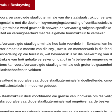
roduk Beskrywing
voorafvervaardigde staallugterminale van die staalstaalstruktuur verwys
gestel is met die doel om lugversorgingstoerusting of ventilasiestelsel
llugterminale word gewoonlik ontwerp en vervaardig volgens spesifieke i
iliteit en verenigbaarheid met die algehele boustruktuur te verseker.
afvervaardigde staallugterminale hou baie voordele in. Eerstens kan hul
eter omdat die meeste van die sny-, sweis- en monteerwerk in die fabri
besoedeling op die terrein is, wat bevorderlik is vir die beskerming v
truksie van hoë gehalte verseker omdat dit in 'n beheerde omgewing ve
tens kan voorafvervaardigde staallugterminale ook groter buigsaamhe
allasiebehoeftes te voldoen.
vattend is voorafvervaardigde staallugterminale 'n doeltreffende, omg
entilasiestelsels in moderne geboue.
 -staalstruktuur druk voortdurend die grense van innovasie om die vei
eeks voorafvervaardigde staallugterminale wat ongeëwenaarde beskermi
eenstelling met tradisionele lugterminale wat op die terrein gesweis is