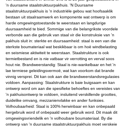
'n duursame staalstruktuurpakhuis. 'N Duursame
staalstruktuurpakhuis is 'n industriële gebou wat hoofsaaklik
bestaan ​​uit staalraamwerk en komponente wat ontwerp is om
harde omgewingstoestande te weerstaan ​​en langdurige
duursaamheid te bied. Sommige van die belangrikste voordele
verbonde aan die gebruik van staal vir die konstruksie van 'n
pakhuis sluit in: sterkte en duursaamheid: staal is een van die
sterkste boumateriaal wat beskikbaar is om hoë windbelasting
en seismiese aktiwiteit te weerstaan. Staalstrukture is ook
termietbestand en is nie vatbaar vir verrotting en verval soos
hout nie. Brandweerstandig: Staal is nie-wankelbaar en het 'n
lae termiese geleidingsvermoë, wat kan voorkom dat brande
vinnig versprei. Dit kan ook aan die brandweerstandsregulasies
voldoen. Aanpassing: Staalstrukture is baie buigsaam en kan
ontwerp word om aan die spesifieke behoeftes en vereistes van
'n pakhuisontwerp te voldoen, insluitend verskillende groottes,
duidelike omvang, mezzanienvlakke en ander funksies.
Volhoubaarheid: Staal is 100% herwinbaar en kan onbepaald
hergebruik word of onbepaald weer gebruik word. Dit maak dit
omgewingsvriendelik en 'n volhoubare boumateriaal. By die
ontwerp van 'n duursame staalstruktuurpakhuis moet verskeie