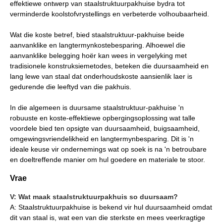
effektiewe ontwerp van staalstruktuurpakhuise bydra tot
verminderde koolstofvrystellings en verbeterde volhoubaarheid.
Wat die koste betref, bied staalstruktuur-pakhuise beide
aanvanklike en langtermynkostebesparing. Alhoewel die
aanvanklike belegging hoër kan wees in vergelyking met
tradisionele konstruksiemetodes, beteken die duursaamheid en
lang lewe van staal dat onderhoudskoste aansienlik laer is
gedurende die leeftyd van die pakhuis.
In die algemeen is duursame staalstruktuur-pakhuise 'n
robuuste en koste-effektiewe opbergingsoplossing wat talle
voordele bied ten opsigte van duursaamheid, buigsaamheid,
omgewingsvriendelikheid en langtermynbesparing. Dit is 'n
ideale keuse vir ondernemings wat op soek is na 'n betroubare
en doeltreffende manier om hul goedere en materiale te stoor.
Vrae
V: Wat maak staalstruktuurpakhuis so duursaam?
A: Staalstruktuurpakhuise is bekend vir hul duursaamheid omdat
dit van staal is, wat een van die sterkste en mees veerkragtige