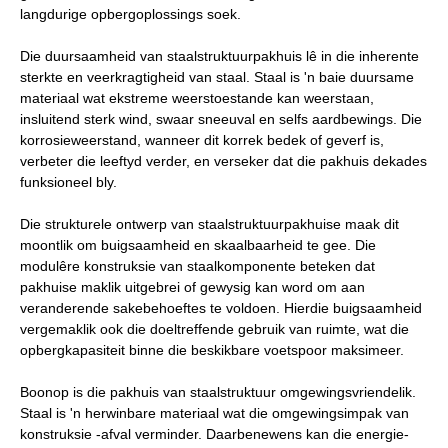
langdurige opbergoplossings soek.
Die duursaamheid van staalstruktuurpakhuis lê in die inherente
sterkte en veerkragtigheid van staal. Staal is 'n baie duursame
materiaal wat ekstreme weerstoestande kan weerstaan,
insluitend sterk wind, swaar sneeuval en selfs aardbewings. Die
korrosieweerstand, wanneer dit korrek bedek of geverf is,
verbeter die leeftyd verder, en verseker dat die pakhuis dekades
funksioneel bly.
Die strukturele ontwerp van staalstruktuurpakhuise maak dit
moontlik om buigsaamheid en skaalbaarheid te gee. Die
modulêre konstruksie van staalkomponente beteken dat
pakhuise maklik uitgebrei of gewysig kan word om aan
veranderende sakebehoeftes te voldoen. Hierdie buigsaamheid
vergemaklik ook die doeltreffende gebruik van ruimte, wat die
opbergkapasiteit binne die beskikbare voetspoor maksimeer.
Boonop is die pakhuis van staalstruktuur omgewingsvriendelik.
Staal is 'n herwinbare materiaal wat die omgewingsimpak van
konstruksie -afval verminder. Daarbenewens kan die energie-