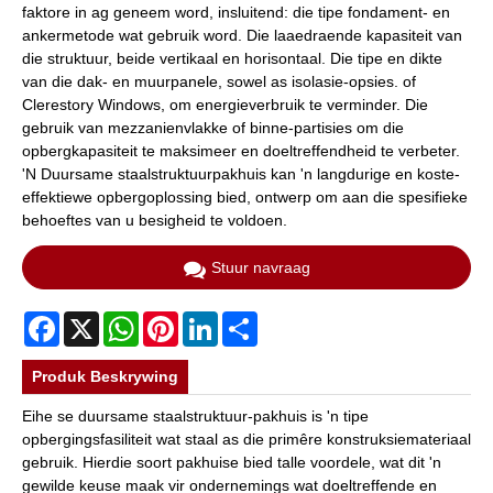
faktore in ag geneem word, insluitend: die tipe fondament- en
ankermetode wat gebruik word. Die laaedraende kapasiteit van
die struktuur, beide vertikaal en horisontaal. Die tipe en dikte
van die dak- en muurpanele, sowel as isolasie-opsies. of
Clerestory Windows, om energieverbruik te verminder. Die
gebruik van mezzanienvlakke of binne-partisies om die
opbergkapasiteit te maksimeer en doeltreffendheid te verbeter.
'N Duursame staalstruktuurpakhuis kan 'n langdurige en koste-
effektiewe opbergoplossing bied, ontwerp om aan die spesifieke
behoeftes van u besigheid te voldoen.
Stuur navraag
Facebook
X
WhatsApp
Pinterest
LinkedIn
Share
Produk Beskrywing
Eihe se duursame staalstruktuur-pakhuis is 'n tipe
opbergingsfasiliteit wat staal as die primêre konstruksiemateriaal
gebruik. Hierdie soort pakhuise bied talle voordele, wat dit 'n
gewilde keuse maak vir ondernemings wat doeltreffende en