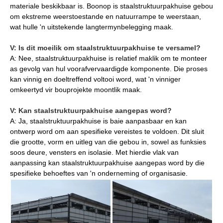
materiale beskikbaar is. Boonop is staalstruktuurpakhuise gebou
om ekstreme weerstoestande en natuurrampe te weerstaan,
wat hulle 'n uitstekende langtermynbelegging maak.
V: Is dit moeilik om staalstruktuurpakhuise te versamel?
A: Nee, staalstruktuurpakhuise is relatief maklik om te monteer
as gevolg van hul voorafvervaardigde komponente. Die proses
kan vinnig en doeltreffend voltooi word, wat 'n vinniger
omkeertyd vir bouprojekte moontlik maak.
V: Kan staalstruktuurpakhuise aangepas word?
A: Ja, staalstruktuurpakhuise is baie aanpasbaar en kan
ontwerp word om aan spesifieke vereistes te voldoen. Dit sluit
die grootte, vorm en uitleg van die gebou in, sowel as funksies
soos deure, vensters en isolasie. Met hierdie vlak van
aanpassing kan staalstruktuurpakhuise aangepas word by die
spesifieke behoeftes van 'n onderneming of organisasie.