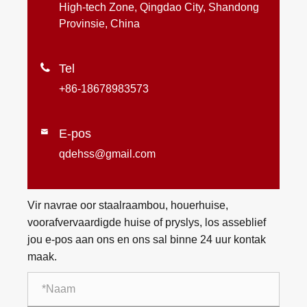
High-tech Zone, Qingdao City, Shandong
Provinsie, China

Tel
+86-18678983573
E-pos

qdehss@gmail.com
Vir navrae oor staalraambou, houerhuise,
voorafvervaardigde huise of pryslys, los asseblief
jou e-pos aan ons en ons sal binne 24 uur kontak
maak.