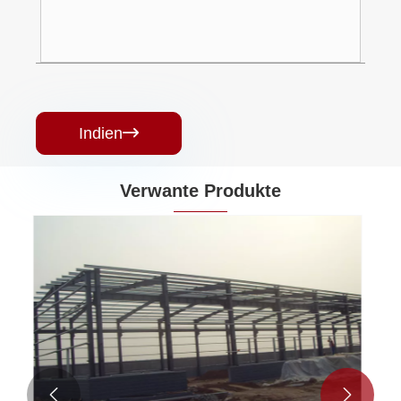
Indien

Verwante Produkte

