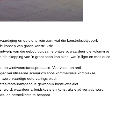
aardiging en op die terrein aan, wat die konstruksietydperk
die konsep van groen konstruksie.
 ontwerp van die gebou buigsame ontwerp, waardeur die kolomvrye
e die skepping van 'n groot span kan skep, wat 'n ligte en modieuse
ese en windweerstandsprestasie. Vuurvaste en anti-
 gediversifiseerde scenario's soos kommersiële komplekse,
 ontwerp-vaardige eetervarings bied.
metaalrestaurantgeboue gewoonlik koste-effektief.
er word, waardeur arbeidskoste en konstruksietyd verlaag word.
- en herstelkoste te bespaar.