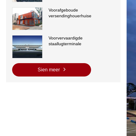
Voorafgeboude
versendinghouerhuise
Voorvervaardigde
staallugterminale
Sien meer