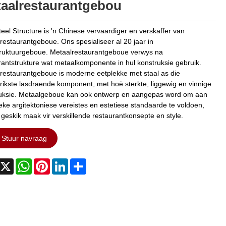
aalrestaurantgebou
teel Structure is 'n Chinese vervaardiger en verskaffer van
restaurantgeboue. Ons spesialiseer al 20 jaar in
truktuurgeboue. Metaalrestaurantgeboue verwys na
rantstrukture wat metaalkomponente in hul konstruksie gebruik.
restaurantgeboue is moderne eetplekke met staal as die
rikste lasdraende komponent, met hoë sterkte, liggewig en vinnige
uksie. Metaalgeboue kan ook ontwerp en aangepas word om aan
ieke argitektoniese vereistes en estetiese standaarde te voldoen,
t geskik maak vir verskillende restaurantkonsepte en style.
Stuur navraag
acebook
X
WhatsApp
Pinterest
LinkedIn
Share