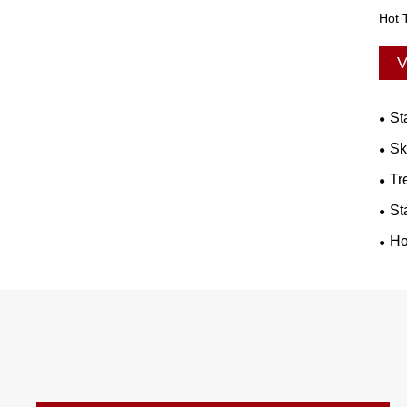
Hot 
V
St
Sk
Tr
St
Ho