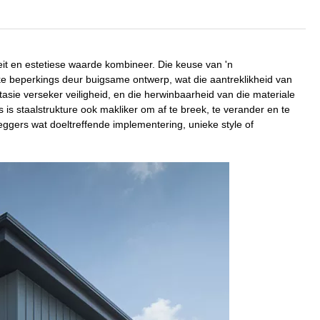
teit en estetiese waarde kombineer. Die keuse van 'n
ike beperkings deur buigsame ontwerp, wat die aantreklikheid van
sie verseker veiligheid, en die herwinbaarheid van die materiale
s staalstrukture ook makliker om af te breek, te verander en te
eleggers wat doeltreffende implementering, unieke style of