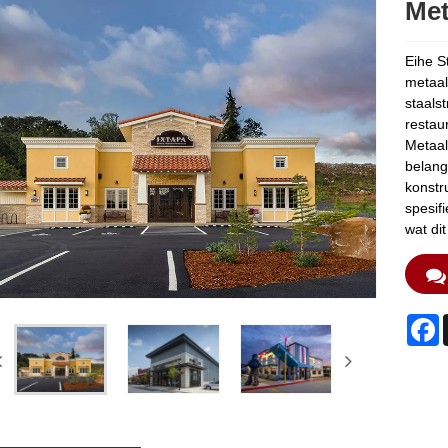
Met
Eihe S
metaal
staals
restau
Metaal
belang
konstr
spesif
wat di
F