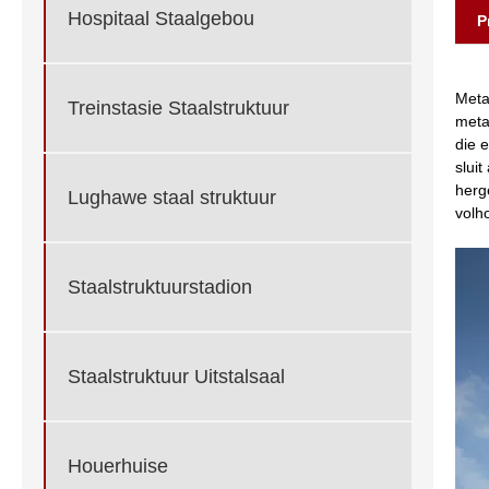
Hospitaal Staalgebou
P
Meta
Treinstasie Staalstruktuur
meta
die 
slui
herg
Lughawe staal struktuur
volh
Staalstruktuurstadion
Staalstruktuur Uitstalsaal
Houerhuise