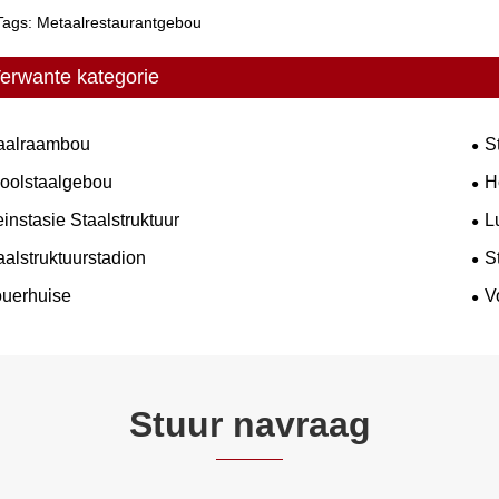
Tags: Metaalrestaurantgebou
erwante kategorie
aalraambou
S
oolstaalgebou
H
einstasie Staalstruktuur
L
aalstruktuurstadion
S
uerhuise
V
Stuur navraag