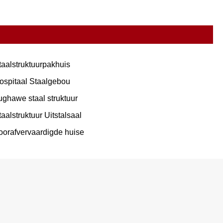
taalstruktuurpakhuis
ospitaal Staalgebou
ughawe staal struktuur
taalstruktuur Uitstalsaal
oorafvervaardigde huise