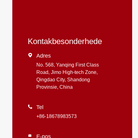
Kontakbesonderhede

Adres
No. 568, Yanqing First Class
Road, Jimo High-tech Zone,
Qingdao City, Shandong
Provinsie, China

Tel
+86-18678983573
E-pos
