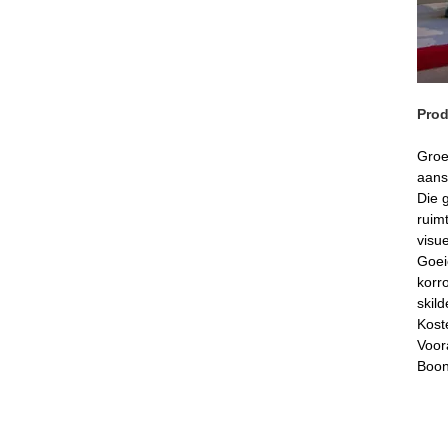
Pro
Groe
aans
Die 
ruim
visu
Goei
korr
skil
Kost
Voor
Boon