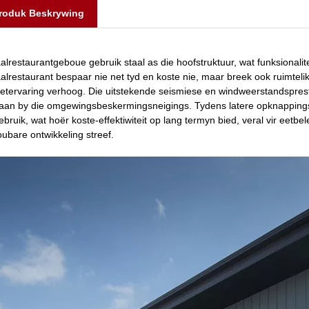
roduk Beskrywing
alrestaurantgeboue gebruik staal as die hoofstruktuur, wat funksionali
alrestaurant bespaar nie net tyd en koste nie, maar breek ook ruimtel
eetervaring verhoog. Die uitstekende seismiese en windweerstandspresta
t aan by die omgewingsbeskermingsneigings. Tydens latere opknappings i
ebruik, wat hoër koste-effektiwiteit op lang termyn bied, veral vir eetb
oubare ontwikkeling streef.