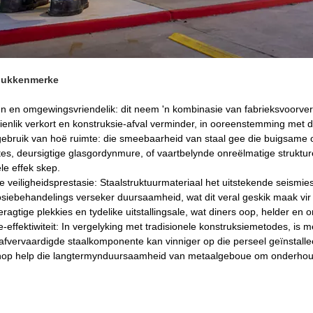
dukkenmerke
n en omgewingsvriendelik: dit neem 'n kombinasie van fabrieksvoorverv
ienlik verkort en konstruksie-afval verminder, in ooreenstemming met 
gebruik van hoë ruimte: die smeebaarheid van staal gee die buigsame
tes, deursigtige glasgordynmure, of vaartbelynde onreëlmatige struktur
ele effek skep.
e veiligheidsprestasie: Staalstruktuurmateriaal het uitstekende seismi
osiebehandelings verseker duursaamheid, wat dit veral geskik maak vir
deragtige plekkies en tydelike uitstallingsale, wat diners oop, helder en
e-effektiwiteit: In vergelyking met tradisionele konstruksiemetodes, is 
afvervaardigde staalkomponente kan vinniger op die perseel geïnstalle
op help die langtermynduursaamheid van metaalgeboue om onderhouds