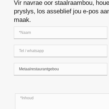
Vir navrae oor staalraambou, houe
pryslys, los asseblief jou e-pos a
maak.