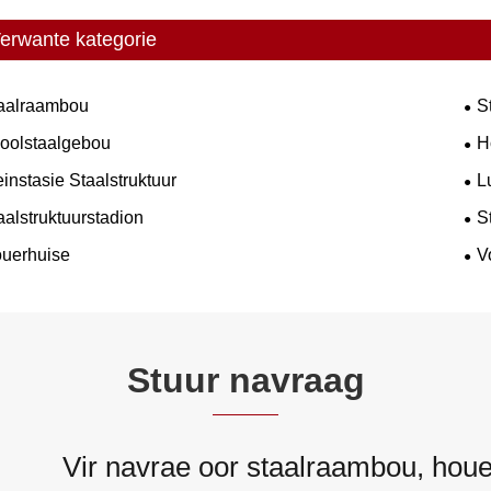
erwante kategorie
aalraambou
S
oolstaalgebou
H
einstasie Staalstruktuur
L
aalstruktuurstadion
S
uerhuise
V
Stuur navraag
Vir navrae oor staalraambou, houe