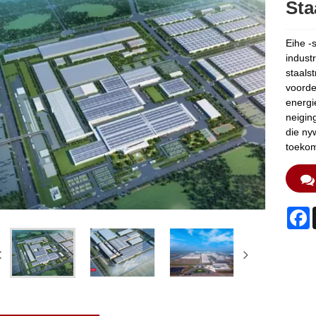
Sta
Eihe -s
industr
staals
voordel
energi
neigin
die ny
toekom
F