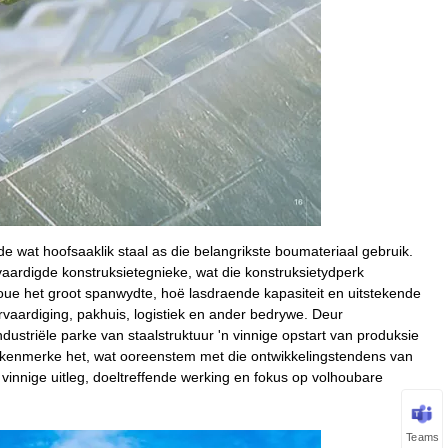
de wat hoofsaaklik staal as die belangrikste boumateriaal gebruik.
aardigde konstruksietegnieke, wat die konstruksietydperk
eboue het groot spanwydte, hoë lasdraende kapasiteit en uitstekende
rvaardiging, pakhuis, logistiek en ander bedrywe. Deur
ustriële parke van staalstruktuur 'n vinnige opstart van produksie
skenmerke het, wat ooreenstem met die ontwikkelingstendens van
 vinnige uitleg, doeltreffende werking en fokus op volhoubare
Teams