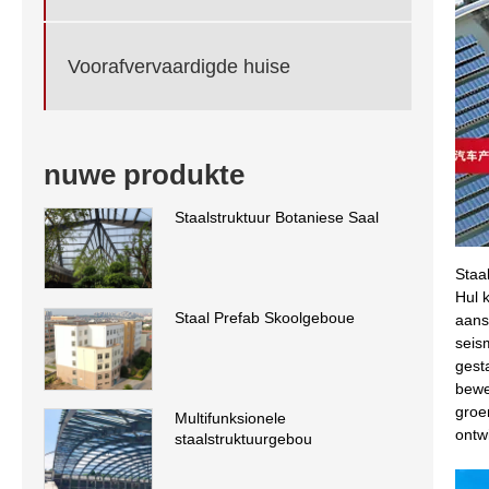
Voorafvervaardigde huise
nuwe produkte
Staalstruktuur Botaniese Saal
Staa
Hul 
Staal Prefab Skoolgeboue
aans
seis
gest
bewe
groe
Multifunksionele
ontw
staalstruktuurgebou