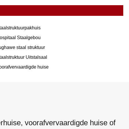
taalstruktuurpakhuis
ospitaal Staalgebou
ughawe staal struktuur
taalstruktuur Uitstalsaal
oorafvervaardigde huise
rhuise, voorafvervaardigde huise of