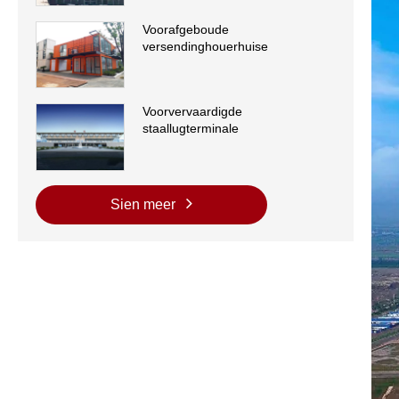
Voorafgeboude
versendinghouerhuise
Voorvervaardigde
staallugterminale
Sien meer