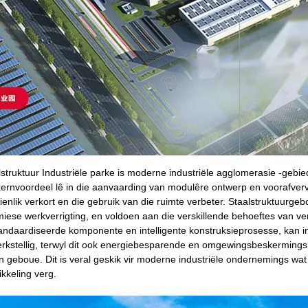
lstruktuur Industriële parke is moderne industriële agglomerasie -gebie
kernvoordeel lê in die aanvaarding van modulêre ontwerp en voorafverv
ienlik verkort en die gebruik van die ruimte verbeter. Staalstruktuurg
miese werkverrigting, en voldoen aan die verskillende behoeftes van ve
andaardiseerde komponente en intelligente konstruksieprosesse, kan ind
rkstellig, terwyl dit ook energiebesparende en omgewingsbeskerming
n geboue. Dit is veral geskik vir moderne industriële ondernemings wat
ikkeling verg.