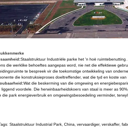
dukkenmerke
gsaamheid:
Staalstruktuur Industriële parke het 'n hoë ruimtebenuttin
ens die werklike behoeftes aangepas word, nie net die effektiewe gebru
reidingsruimte te bespreek vir die toekomstige ontwikkeling van onder
onente die konstruksieproses doeltreffender, wat die tyd en koste van 
oubaarheid:
Wat die beskerming van die omgewing en energiebesparing 
 liggend voordele. Die herwinbaarheidskoers van staal is meer as 90%
e die park energieverbruik en omgewingsbesoedeling verminder, terwyl d
Tags: Staalstruktuur Industrial Park, China, vervaardiger, verskaffer, f