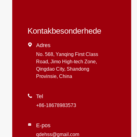
Kontakbesonderhede

Adres
No. 568, Yanqing First Class
Road, Jimo High-tech Zone,
Qingdao City, Shandong
Provinsie, China

Tel
+86-18678983573
E-pos

qdehss@gmail.com