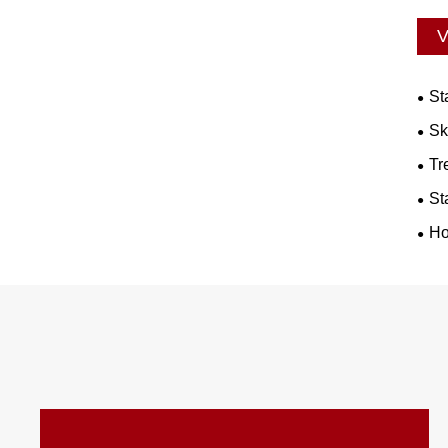
V
St
Sk
Tr
St
Ho