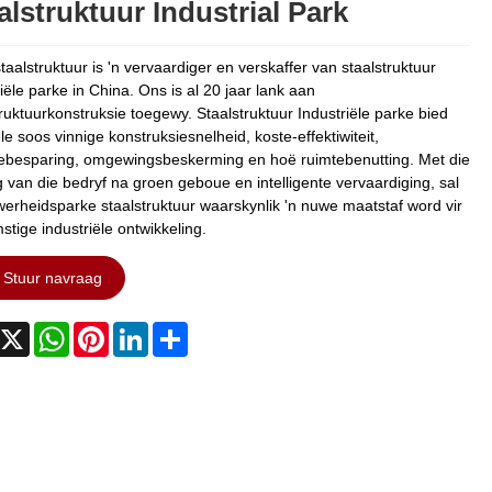
alstruktuur Industrial Park
taalstruktuur is 'n vervaardiger en verskaffer van staalstruktuur
iële parke in China. Ons is al 20 jaar lank aan
truktuurkonstruksie toegewy. Staalstruktuur Industriële parke bied
e soos vinnige konstruksiesnelheid, koste-effektiwiteit,
ebesparing, omgewingsbeskerming en hoë ruimtebenutting. Met die
g van die bedryf na groen geboue en intelligente vervaardiging, sal
werheidsparke staalstruktuur waarskynlik 'n nuwe maatstaf word vir
stige industriële ontwikkeling.
Stuur navraag
acebook
X
WhatsApp
Pinterest
LinkedIn
Share