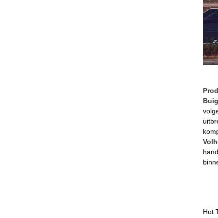
Pro
Bui
volg
uitb
komp
Volh
hand
binn
Hot 